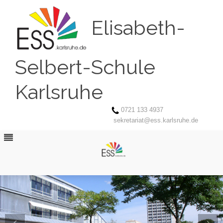
Elisabeth-
Selbert-Schule
Karlsruhe
0721 133 4937
sekretariat@ess.karlsruhe.de
‹
›