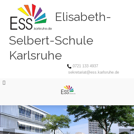
Elisabeth-
Selbert-Schule
Karlsruhe
0721 133 4937
sekretariat@ess.karlsruhe.de
‹
›