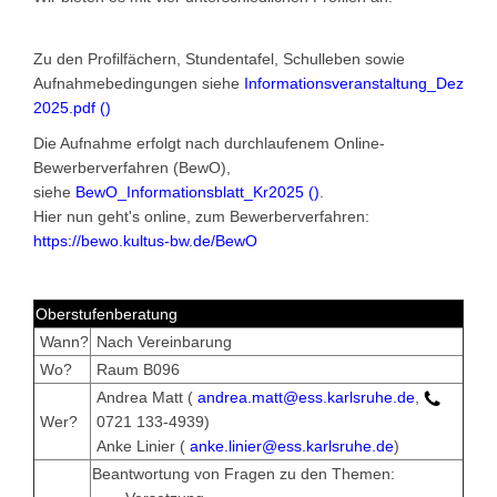
Zu den Profilfächern, Stundentafel, Schulleben sowie
Aufnahmebedingungen siehe
Informationsveranstaltung_Dez
2025.pdf (
)
Die Aufnahme erfolgt nach durchlaufenem Online-
Bewerberverfahren (BewO),
siehe
BewO_Informationsblatt_Kr2025 (
)
.
Hier nun geht's online, zum Bewerberverfahren:
https://bewo.kultus-bw.de/BewO
Oberstufenberatung
Wann?
Nach Vereinbarung
Wo?
Raum B096
Andrea Matt (
andrea.matt@ess.karlsruhe.de
,
Wer?
0721 133-4939)
Anke Linier (
anke.linier@ess.karlsruhe.de
)
Beantwortung von Fragen zu den Themen: