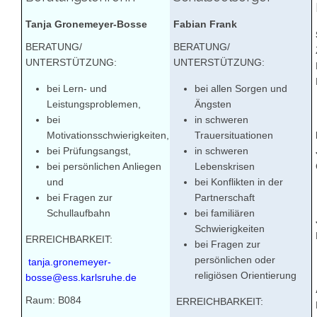
Tanja Gronemeyer-Bosse
Fabian Frank
BERATUNG/
BERATUNG/
UNTERSTÜTZUNG:
UNTERSTÜTZUNG:
bei Lern- und
bei allen Sorgen und
Leistungsproblemen,
Ängsten
bei
in schweren
Motivationsschwierigkeiten,
Trauersituationen
bei Prüfungsangst,
in schweren
bei persönlichen Anliegen
Lebenskrisen
und
bei Konflikten in der
bei Fragen zur
Partnerschaft
Schullaufbahn
bei familiären
Schwierigkeiten
ERREICHBARKEIT:
bei Fragen zur
persönlichen oder
tanja.gronemeyer-
religiösen Orientierung
bosse@ess.karlsruhe.de
Raum: B084
ERREICHBARKEIT: