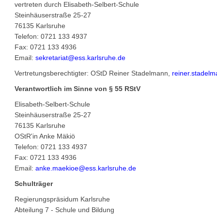
vertreten durch Elisabeth-Selbert-Schule
Steinhäuserstraße 25-27
76135 Karlsruhe
Telefon: 0721 133 4937
Fax: 0721 133 4936
Email:
sekretariat@ess.karlsruhe.de
Vertretungsberechtigter: OStD Reiner Stadelmann,
reiner.stadel
Verantwortlich im Sinne von § 55 RStV
Elisabeth-Selbert-Schule
Steinhäuserstraße 25-27
76135 Karlsruhe
OStR'in Anke Mäkiö
Telefon: 0721 133 4937
Fax: 0721 133 4936
Email:
anke.maekioe@ess.karlsruhe.de
Schulträger
Regie­rungs­prä­si­dum Karlsruhe
Abteilung 7 - Schule und Bildung