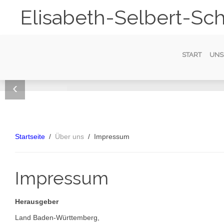
Elisabeth-Selbert-Sch
START
UNS
‹
Berufliches Gymna
Berufskolleg
Berufsfachschule
Berufsschule
Vorbereitung
Biotechnologie | Ernährungswissenschaft | Sozial
Hauswirtschaft | Pflege | Erziehung | Sozialpädag
Hauswirtschaft | Pflege | Altenpflege | Sozialpäda
Hauswirtschaft | Gastronomie
Ausbildung | Arbeit/Beruf
Generalistische Pflegeausbildung
Startseite
Über uns
Impressum
Weiterlesen
Weiterlesen
Weiterlesen
Weiterlesen
Weiterlesen
Impressum
Herausgeber
Land Baden-Württemberg,