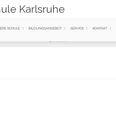
ule Karlsruhe
ERE SCHULE
BILDUNGSANGEBOT
SERVICE
KONTAKT
sium
wissenschaft
ogik, integriertes Studium
gogische Assistenz |