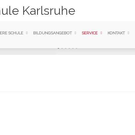
ule Karlsruhe
ERE SCHULE
BILDUNGSANGEBOT
SERVICE
KONTAKT
sium
wissenschaft
ogik, integriertes Studium
gogische Assistenz |