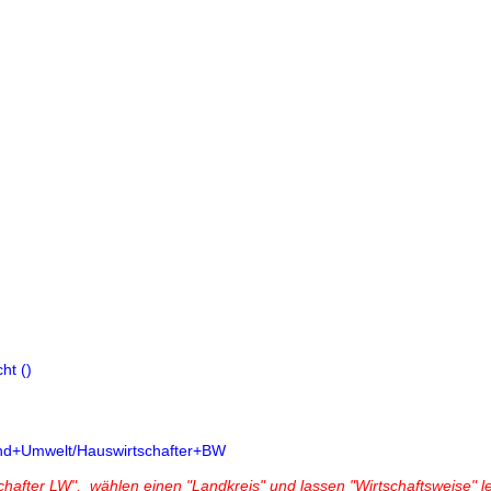
ht (
)
b+und+Umwelt/Hauswirtschafter+BW
schafter LW", wählen einen "Landkreis" und lassen "Wirtschaftsweise" l