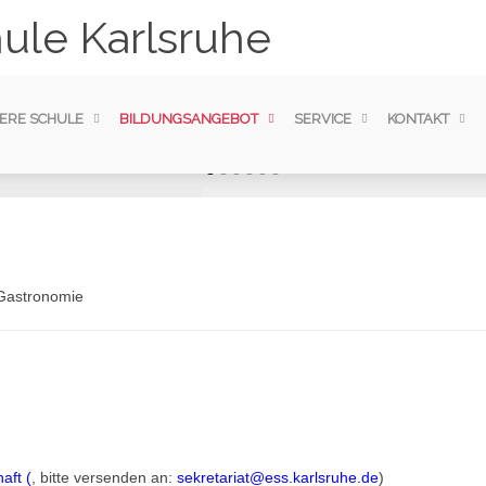
ule Karlsruhe
ERE SCHULE
BILDUNGSANGEBOT
SERVICE
KONTAKT
sium
wissenschaft
ogik, integriertes Studium
gogische Assistenz |
 Gastronomie
aft (
, bitte versenden an:
sekretariat@ess.karlsruhe.de
)