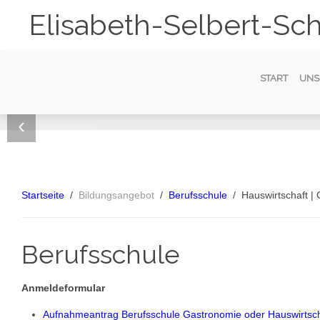
Elisabeth-Selbert-Sch
START
UNS
‹
Berufliches Gymna
Berufskolleg
Berufsfachschule
Berufsschule
Vorbereitung
Biotechnologie | Ernährungswissenschaft | Sozial
Hauswirtschaft | Pflege | Erziehung | Sozialpädag
Hauswirtschaft | Pflege | Altenpflege | Sozialpäda
Hauswirtschaft | Gastronomie
Ausbildung | Arbeit/Beruf
Generalistische Pflegeausbildung
Startseite
Bildungsangebot
Berufsschule
Hauswirtschaft |
Weiterlesen
Weiterlesen
Weiterlesen
Weiterlesen
Weiterlesen
Berufsschule
Anmeldeformular
Aufnahmeantrag Berufsschule Gastronomie oder Hauswirtsch